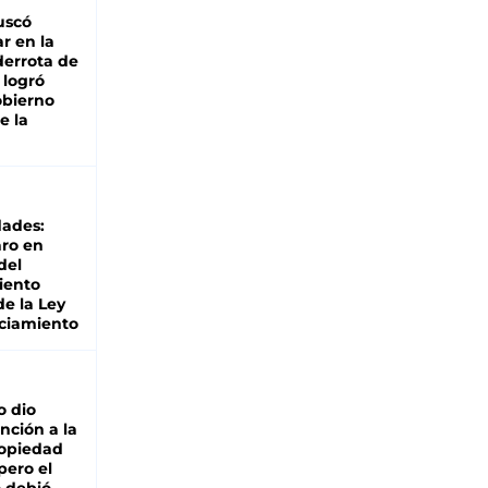
buscó
ar en la
derrota de
e logró
obierno
e la
dades:
ro en
del
iento
de la Ley
ciamiento
o dio
nción a la
ropiedad
pero el