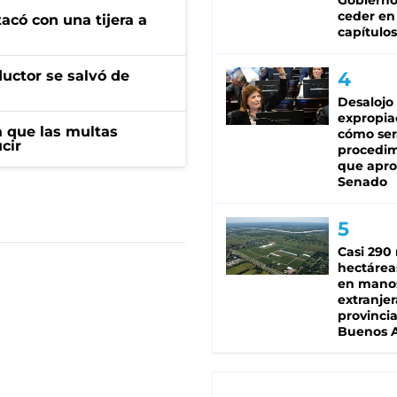
Gobierno
ceder en
tacó con una tijera a
capítulos
ductor se salvó de
Desalojo
expropia
 que las multas
cómo ser
cir
procedi
que apro
Senado
Casi 290 
hectárea
en mano
extranjer
provinci
Buenos A