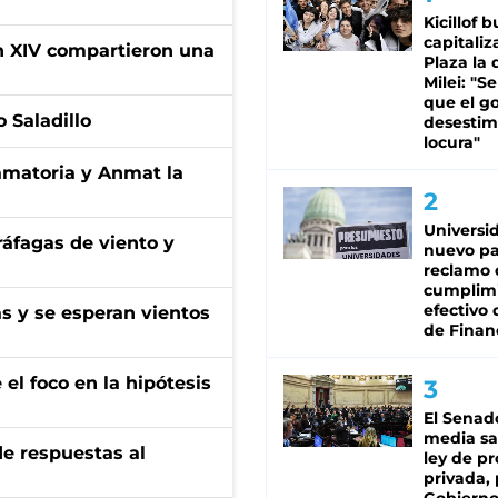
Kicillof 
capitaliz
ón XIV compartieron una
Plaza la 
Milei: "S
que el g
 Saladillo
desestim
locura"
amatoria y Anmat la
Universi
 ráfagas de viento y
nuevo pa
reclamo 
cumplim
efectivo 
as y se esperan vientos
de Finan
el foco en la hipótesis
El Senad
media sa
de respuestas al
ley de p
privada, 