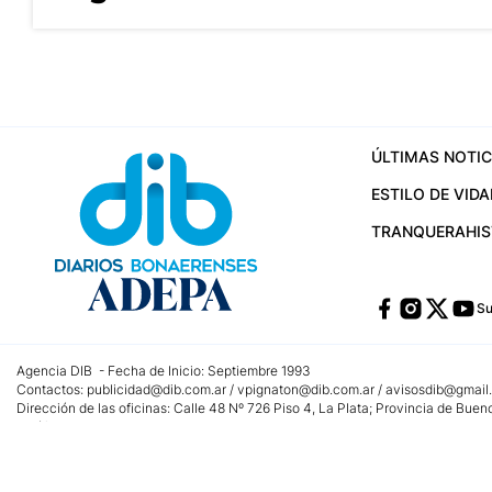
ÚLTIMAS NOTIC
ESTILO DE VIDA
TRANQUERA
HI
Su
Agencia DIB - Fecha de Inicio: Septiembre 1993
Contactos:
publicidad@dib.com.ar
/
vpignaton@dib.com.ar
/
avisosdib@gmail
Dirección de las oficinas: Calle 48 Nº 726 Piso 4, La Plata; Provincia de Buen
Teléfono: +5492215022421 - Whatsapp: +5492215031783
Email:
administracion@dib.com.ar
Registro DNDA Nº 32644856
Nº de edición: 9.890