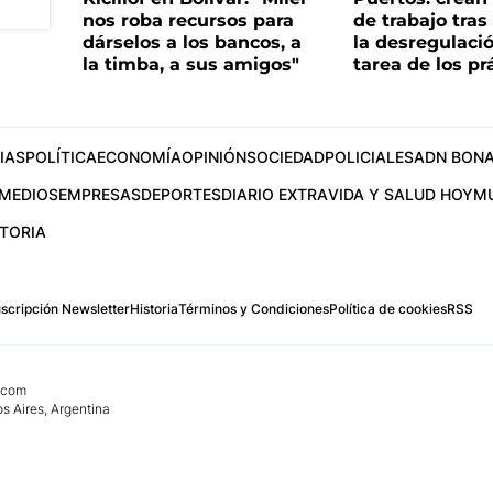
nos roba recursos para
de trabajo tra
dárselos a los bancos, a
la desregulació
la timba, a sus amigos"
tarea de los pr
IAS
POLÍTICA
ECONOMÍA
OPINIÓN
SOCIEDAD
POLICIALES
ADN BONA
MEDIOS
EMPRESAS
DEPORTES
DIARIO EXTRA
VIDA Y SALUD HOY
M
STORIA
scripción Newsletter
Historia
Términos y Condiciones
Política de cookies
RSS
.com
os Aires, Argentina