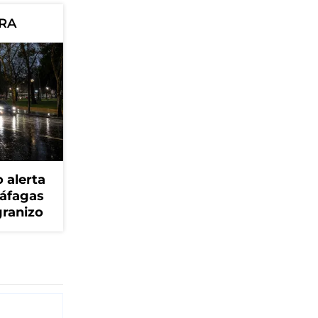
ORA
 alerta
ráfagas
granizo