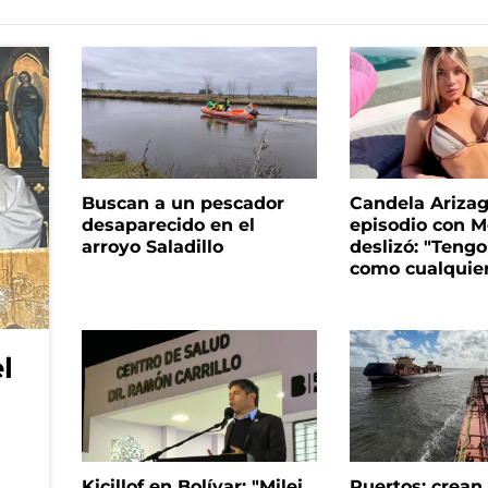
Buscan a un pescador
Candela Arizaga
desaparecido en el
episodio con M
arroyo Saladillo
deslizó: "Tengo
como cualquie
l
Kicillof en Bolívar: "Milei
Puertos: crea