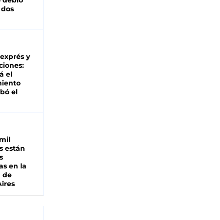
 debió
 dos
 exprés y
ciones:
á el
miento
bó el
mil
s están
s
as en la
a de
ires