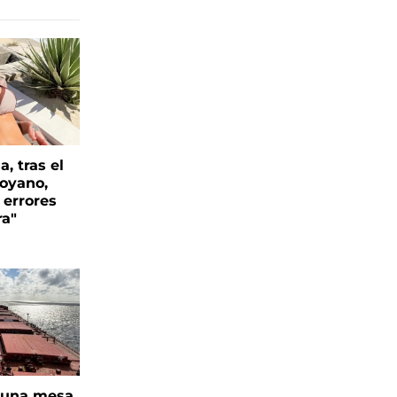
, tras el
oyano,
 errores
ra"
n una mesa