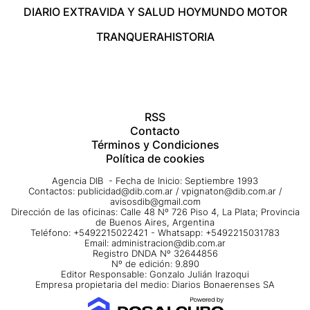
DIARIO EXTRA
VIDA Y SALUD HOY
MUNDO MOTOR
TRANQUERA
HISTORIA
RSS
Contacto
Términos y Condiciones
Política de cookies
Agencia DIB - Fecha de Inicio: Septiembre 1993
Contactos:
publicidad@dib.com.ar
/
vpignaton@dib.com.ar
/
avisosdib@gmail.com
Dirección de las oficinas: Calle 48 Nº 726 Piso 4, La Plata; Provincia
de Buenos Aires, Argentina
Teléfono: +5492215022421 - Whatsapp: +5492215031783
Email:
administracion@dib.com.ar
Registro DNDA Nº 32644856
Nº de edición: 9.890
Editor Responsable: Gonzalo Julián Irazoqui
Empresa propietaria del medio: Diarios Bonaerenses SA