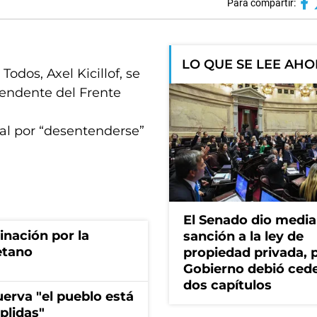
Para compartir:
LO QUE SE LEE AH
odos, Axel Kicillof, se
tendente del Frente
al por “desentenderse”
El Senado dio media
rinación por la
sanción a la ley de
etano
propiedad privada, p
Gobierno debió ced
dos capítulos
erva "el pueblo está
plidas"