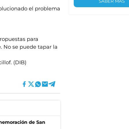
SABER MÁS
olucionado el problema
propuestas para
e. No se puede tapar la
illof. (DIB)
onmemoración de San