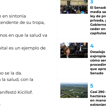
El Senad
media sa
e en sintonía
ley de p
privada, 
tendente de su tropa,
Gobierno
ceder en
capítulos
imos en que la salud va
pital es un ejemplo de
Desalojo
expropia
cómo ser
procedi
que apro
o se la da.
Senado
la salud, con la
ifestó Kicillof.
Casi 290 
hectárea
en mano
e
extranjer