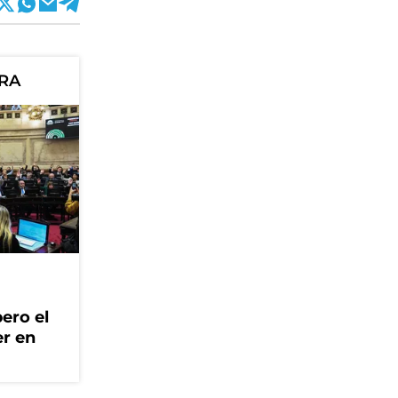
ORA
ero el
er en