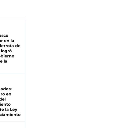
buscó
ar en la
derrota de
e logró
obierno
e la
dades:
ro en
del
iento
de la Ley
ciamiento