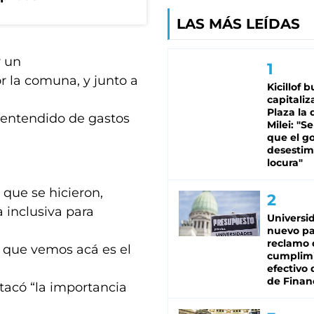
LAS MÁS LEÍDAS
y un
r la comuna, y junto a
Kicillof 
capitaliz
Plaza la 
esentendido de gastos
Milei: "S
que el g
desestim
locura"
que se hicieron,
a inclusiva para
Universi
nuevo pa
reclamo 
o que vemos acá es el
cumplim
efectivo 
de Finan
stacó “la importancia