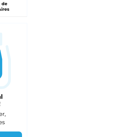
a de
ires
l
!
er,
es