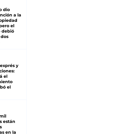
o dio
nción a la
ropiedad
pero el
 debió
 dos
 exprés y
ciones:
á el
miento
bó el
mil
s están
s
as en la