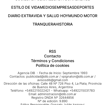
ESTILO DE VIDA
MEDIOS
EMPRESAS
DEPORTES
DIARIO EXTRA
VIDA Y SALUD HOY
MUNDO MOTOR
TRANQUERA
HISTORIA
RSS
Contacto
Términos y Condiciones
Política de cookies
Agencia DIB - Fecha de Inicio: Septiembre 1993
Contactos:
publicidad@dib.com.ar
/
vpignaton@dib.com.ar
/
avisosdib@gmail.com
Dirección de las oficinas: Calle 48 Nº 726 Piso 4, La Plata; Provincia
de Buenos Aires, Argentina
Teléfono: +5492215022421 - Whatsapp: +5492215031783
Email:
administracion@dib.com.ar
Registro DNDA Nº 32644856
Nº de edición: 9.890
Editor Responsable: Gonzalo Julián Irazoqui