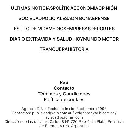
ÚLTIMAS NOTICIAS
POLÍTICA
ECONOMÍA
OPINIÓN
SOCIEDAD
POLICIALES
ADN BONAERENSE
ESTILO DE VIDA
MEDIOS
EMPRESAS
DEPORTES
DIARIO EXTRA
VIDA Y SALUD HOY
MUNDO MOTOR
TRANQUERA
HISTORIA
RSS
Contacto
Términos y Condiciones
Política de cookies
Agencia DIB - Fecha de Inicio: Septiembre 1993
Contactos:
publicidad@dib.com.ar
/
vpignaton@dib.com.ar
/
avisosdib@gmail.com
Dirección de las oficinas: Calle 48 Nº 726 Piso 4, La Plata; Provincia
de Buenos Aires, Argentina