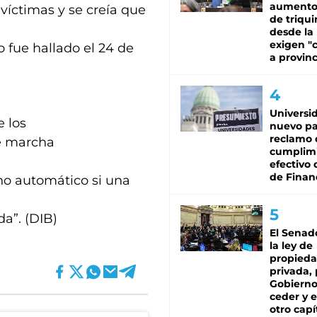
aumento
 víctimas y se creía que
de triqui
desde la
exigen "c
 fue hallado el 24 de
a provinc
Universi
e los
nuevo pa
reclamo 
e marcha
cumplim
efectivo 
de Finan
no automático si una
a”. (DIB)
El Senad
la ley de
propied
privada, 
Gobierno
ceder y e
otro capí