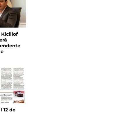
Kicillof
erá
tendente
ne
l 12 de
6