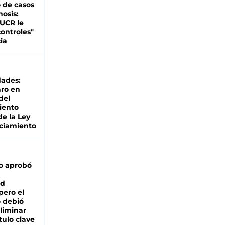
 de casos
nosis:
 UCR le
ontroles"
ia
dades:
ro en
del
iento
de la Ley
ciamiento
o aprobó
ad
pero el
 debió
liminar
tulo clave