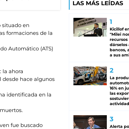
LAS MÁS LEÍDAS
o situado en
Kicillof e
las formaciones de la
"Milei no
recursos
dárselos 
nado Automático (ATS)
bancos, a
a sus am
: la ahora
La produ
l desde hace algunos
automotr
16% en ju
las expo
a identificada en la
sostuvier
activida
 muertos.
oven fue buscado
Alerta po