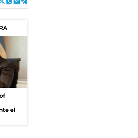
ORA
of
nte el