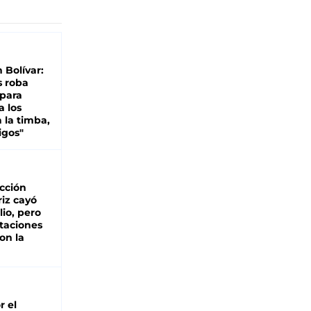
n Bolívar:
s roba
 para
a los
 la timba,
igos"
cción
iz cayó
lio, pero
rtaciones
on la
d
r el