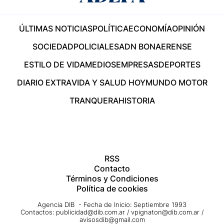
ÚLTIMAS NOTICIAS
POLÍTICA
ECONOMÍA
OPINIÓN
SOCIEDAD
POLICIALES
ADN BONAERENSE
ESTILO DE VIDA
MEDIOS
EMPRESAS
DEPORTES
DIARIO EXTRA
VIDA Y SALUD HOY
MUNDO MOTOR
TRANQUERA
HISTORIA
RSS
Contacto
Términos y Condiciones
Política de cookies
Agencia DIB - Fecha de Inicio: Septiembre 1993
Contactos:
publicidad@dib.com.ar
/
vpignaton@dib.com.ar
/
avisosdib@gmail.com