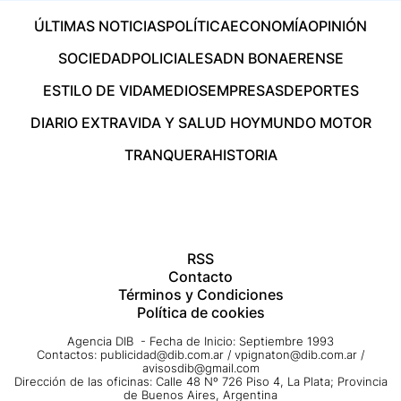
ÚLTIMAS NOTICIAS
POLÍTICA
ECONOMÍA
OPINIÓN
SOCIEDAD
POLICIALES
ADN BONAERENSE
ESTILO DE VIDA
MEDIOS
EMPRESAS
DEPORTES
DIARIO EXTRA
VIDA Y SALUD HOY
MUNDO MOTOR
TRANQUERA
HISTORIA
RSS
Contacto
Términos y Condiciones
Política de cookies
Agencia DIB - Fecha de Inicio: Septiembre 1993
Contactos:
publicidad@dib.com.ar
/
vpignaton@dib.com.ar
/
avisosdib@gmail.com
Dirección de las oficinas: Calle 48 Nº 726 Piso 4, La Plata; Provincia
de Buenos Aires, Argentina