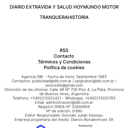
DIARIO EXTRA
VIDA Y SALUD HOY
MUNDO MOTOR
TRANQUERA
HISTORIA
RSS
Contacto
Términos y Condiciones
Política de cookies
Agencia DIB - Fecha de Inicio: Septiembre 1993
Contactos:
publicidad@dib.com.ar
/
vpignaton@dib.com.ar
/
avisosdib@gmail.com
Dirección de las oficinas: Calle 48 Nº 726 Piso 4, La Plata; Provincia
de Buenos Aires, Argentina
Teléfono: +5492215022421 - Whatsapp: +5492215031783
Email:
administracion@dib.com.ar
Registro DNDA Nº 32644856
Nº de edición: 9.890
Editor Responsable: Gonzalo Julián Irazoqui
Empresa propietaria del medio: Diarios Bonaerenses SA