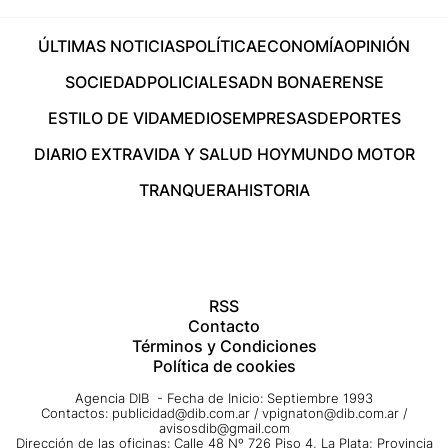
ÚLTIMAS NOTICIAS
POLÍTICA
ECONOMÍA
OPINIÓN
SOCIEDAD
POLICIALES
ADN BONAERENSE
ESTILO DE VIDA
MEDIOS
EMPRESAS
DEPORTES
DIARIO EXTRA
VIDA Y SALUD HOY
MUNDO MOTOR
TRANQUERA
HISTORIA
RSS
Contacto
Términos y Condiciones
Política de cookies
Agencia DIB - Fecha de Inicio: Septiembre 1993
Contactos:
publicidad@dib.com.ar
/
vpignaton@dib.com.ar
/
avisosdib@gmail.com
Dirección de las oficinas: Calle 48 Nº 726 Piso 4, La Plata; Provincia