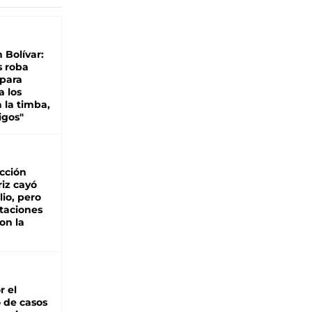
n Bolívar:
s roba
 para
a los
 la timba,
igos"
cción
iz cayó
lio, pero
rtaciones
on la
d
r el
 de casos