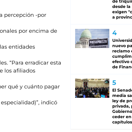
de triqui
desde la
exigen "c
a percepción -por
a provinc
ionales por encima de
Universi
nuevo pa
 las entidades
reclamo 
cumplim
efectivo 
es. “Para erradicar esta
de Finan
 los afiliados
aber qué y cuánto pagar
El Senad
media sa
ley de p
especialidad)”, indicó
privada, 
Gobierno
ceder en
capítulos