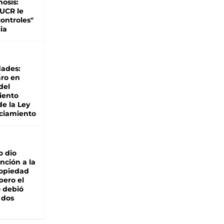
nosis:
 UCR le
ontroles"
ia
dades:
ro en
del
iento
de la Ley
ciamiento
o dio
nción a la
ropiedad
pero el
 debió
 dos