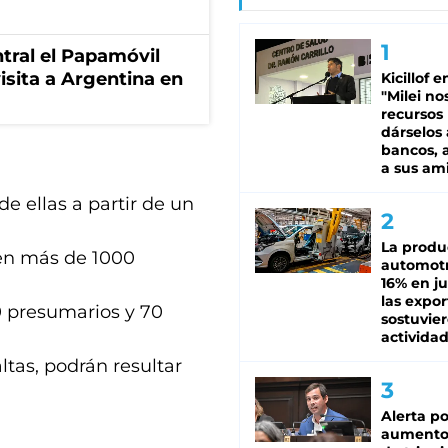
tral el Papamóvil
isita a Argentina en
Kicillof e
"Milei no
recursos
dárselos 
bancos, a
a sus am
e ellas a partir de un
La produ
ten más de 1000
automotr
16% en ju
las expo
0 presumarios y 70
sostuvier
activida
ltas, podrán resultar
Alerta po
aumento