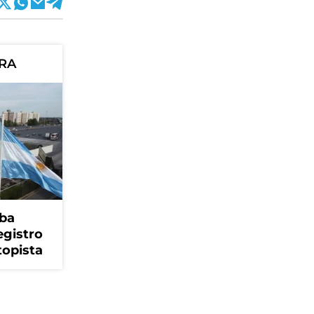
ORA
ba
egistro
topista