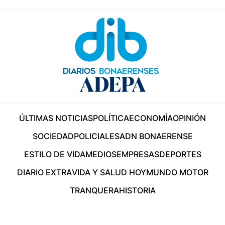
ÚLTIMAS NOTICIAS
POLÍTICA
ECONOMÍA
OPINIÓN
SOCIEDAD
POLICIALES
ADN BONAERENSE
ESTILO DE VIDA
MEDIOS
EMPRESAS
DEPORTES
DIARIO EXTRA
VIDA Y SALUD HOY
MUNDO MOTOR
TRANQUERA
HISTORIA