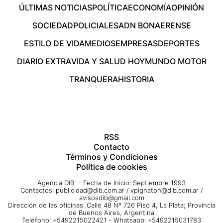
ÚLTIMAS NOTICIAS
POLÍTICA
ECONOMÍA
OPINIÓN
SOCIEDAD
POLICIALES
ADN BONAERENSE
ESTILO DE VIDA
MEDIOS
EMPRESAS
DEPORTES
DIARIO EXTRA
VIDA Y SALUD HOY
MUNDO MOTOR
TRANQUERA
HISTORIA
RSS
Contacto
Términos y Condiciones
Política de cookies
Agencia DIB - Fecha de Inicio: Septiembre 1993
Contactos:
publicidad@dib.com.ar
/
vpignaton@dib.com.ar
/
avisosdib@gmail.com
Dirección de las oficinas: Calle 48 Nº 726 Piso 4, La Plata; Provincia
de Buenos Aires, Argentina
Teléfono: +5492215022421 - Whatsapp: +5492215031783