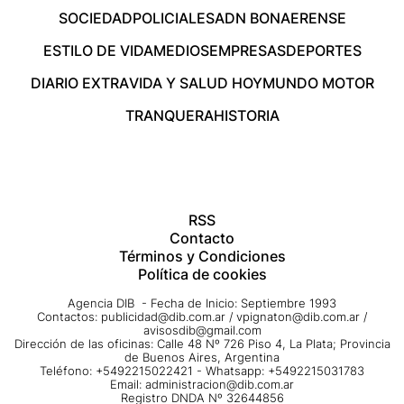
SOCIEDAD
POLICIALES
ADN BONAERENSE
ESTILO DE VIDA
MEDIOS
EMPRESAS
DEPORTES
DIARIO EXTRA
VIDA Y SALUD HOY
MUNDO MOTOR
TRANQUERA
HISTORIA
RSS
Contacto
Términos y Condiciones
Política de cookies
Agencia DIB - Fecha de Inicio: Septiembre 1993
Contactos:
publicidad@dib.com.ar
/
vpignaton@dib.com.ar
/
avisosdib@gmail.com
Dirección de las oficinas: Calle 48 Nº 726 Piso 4, La Plata; Provincia
de Buenos Aires, Argentina
Teléfono: +5492215022421 - Whatsapp: +5492215031783
Email:
administracion@dib.com.ar
Registro DNDA Nº 32644856