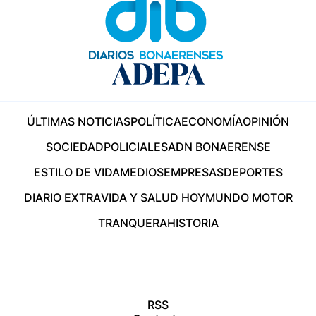
ÚLTIMAS NOTICIAS
POLÍTICA
ECONOMÍA
OPINIÓN
SOCIEDAD
POLICIALES
ADN BONAERENSE
ESTILO DE VIDA
MEDIOS
EMPRESAS
DEPORTES
DIARIO EXTRA
VIDA Y SALUD HOY
MUNDO MOTOR
TRANQUERA
HISTORIA
RSS