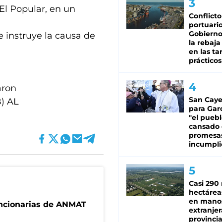
 El Popular, en un
Conflicto
portuario
Gobierno 
e instruye la causa de
la rebaja
en las tar
prácticos
aron
San Caye
B) AL
para Gar
"el puebl
cansado
promesa
incumpli
Casi 290 
hectárea
en mano
uncionarias de ANMAT
extranjer
provinci