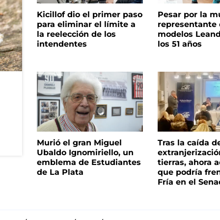
Kicillof dio el primer paso
Pesar por la m
para eliminar el límite a
representante
la reelección de los
modelos Leand
intendentes
los 51 años
Murió el gran Miguel
Tras la caída d
Ubaldo Ignomiriello, un
extranjerizaci
emblema de Estudiantes
tierras, ahora 
de La Plata
que podría fre
Fría en el Sen