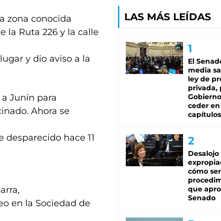
LAS MÁS LEÍDAS
a zona conocida
 la Ruta 226 y la calle
ugar y dio aviso a la
El Senad
media sa
ley de p
privada, 
 a Junín para
Gobierno
ceder en
cinado. Ahora se
capítulos
e desparecido hace 11
Desalojo
expropia
cómo ser
procedi
arra,
que apro
Senado
o en la Sociedad de