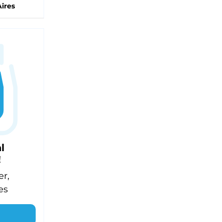
ires
l
!
er,
es