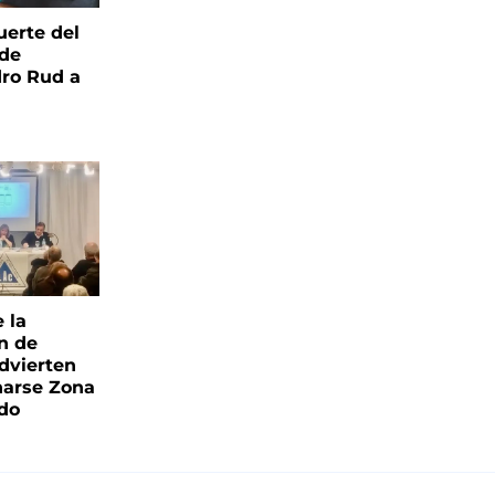
uerte del
 de
ro Rud a
e la
ón de
advierten
narse Zona
ado