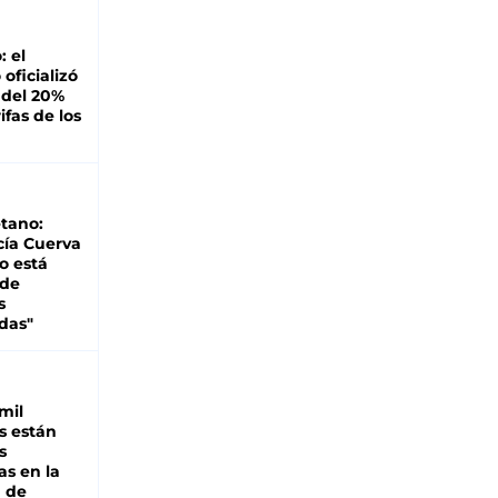
: el
oficializó
 del 20%
ifas de los
tano:
cía Cuerva
o está
 de
s
das"
mil
s están
s
as en la
a de