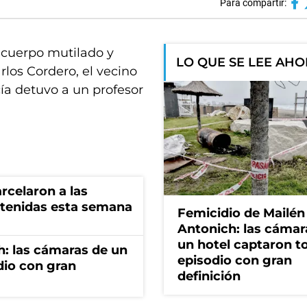
Para compartir:
n cuerpo mutilado y
LO QUE SE LEE AH
rlos Cordero, el vecino
cía detuvo a un profesor
rcelaron a las
tenidas esta semana
Femicidio de Mailén
Antonich: las cámar
un hotel captaron t
h: las cámaras de un
episodio con gran
dio con gran
definición