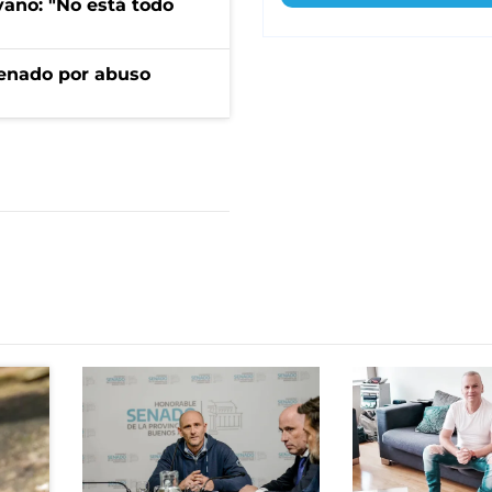
yano: "No está todo
denado por abuso