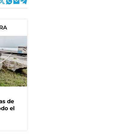
ORA
as de
odo el