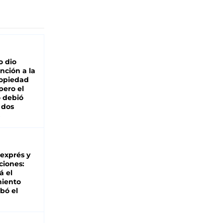
o dio
nción a la
ropiedad
pero el
 debió
 dos
 exprés y
ciones:
á el
miento
bó el