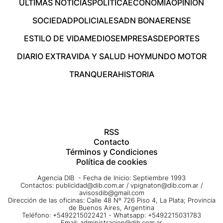
ÚLTIMAS NOTICIAS
POLÍTICA
ECONOMÍA
OPINIÓN
SOCIEDAD
POLICIALES
ADN BONAERENSE
ESTILO DE VIDA
MEDIOS
EMPRESAS
DEPORTES
DIARIO EXTRA
VIDA Y SALUD HOY
MUNDO MOTOR
TRANQUERA
HISTORIA
RSS
Contacto
Términos y Condiciones
Política de cookies
Agencia DIB - Fecha de Inicio: Septiembre 1993
Contactos:
publicidad@dib.com.ar
/
vpignaton@dib.com.ar
/
avisosdib@gmail.com
Dirección de las oficinas: Calle 48 Nº 726 Piso 4, La Plata; Provincia
de Buenos Aires, Argentina
Teléfono: +5492215022421 - Whatsapp: +5492215031783
Email:
administracion@dib.com.ar