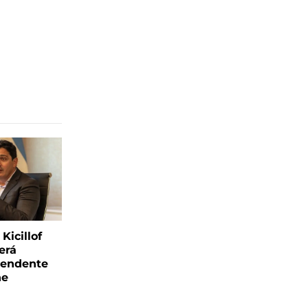
Kicillof
erá
tendente
ne