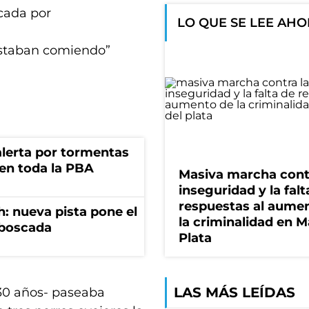
acada por
LO QUE SE LEE AH
 estaban comiendo”
 alerta por tormentas
 en toda la PBA
Masiva marcha cont
inseguridad y la falt
respuestas al aume
: nueva pista pone el
la criminalidad en M
mboscada
Plata
LAS MÁS LEÍDAS
30 años- paseaba