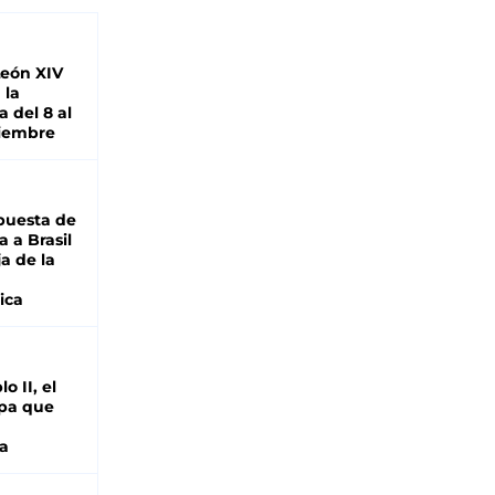
León XIV
 la
 del 8 al
viembre
puesta de
 a Brasil
ja de la
ica
o II, el
pa que
a