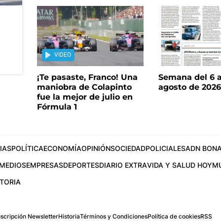
VIDEO
¡Te pasaste, Franco! Una
Semana del 6 a
maniobra de Colapinto
agosto de 202
fue la mejor de julio en
Fórmula 1
IAS
POLÍTICA
ECONOMÍA
OPINIÓN
SOCIEDAD
POLICIALES
ADN BONA
MEDIOS
EMPRESAS
DEPORTES
DIARIO EXTRA
VIDA Y SALUD HOY
M
STORIA
scripción Newsletter
Historia
Términos y Condiciones
Política de cookies
RSS