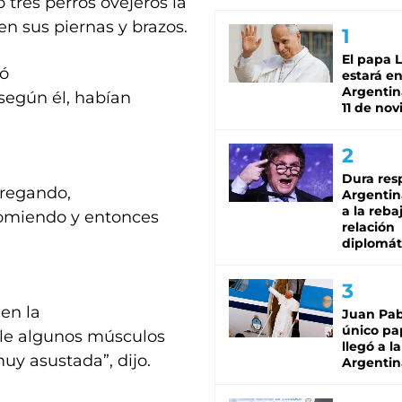
tres perros ovejeros la
n sus piernas y brazos.
El papa 
zó
estará en
Argentina
 según él, habían
11 de no
Dura res
tregando,
Argentina
a la reba
 comiendo y entonces
relación
diplomát
 en la
Juan Pabl
único pa
irle algunos músculos
llegó a la
uy asustada”, dijo.
Argentin