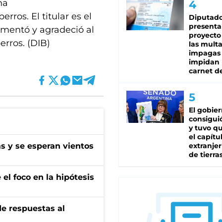
na
rros. El titular es el
Diputado
presenta
omentó y agradeció al
proyecto
erros. (DIB)
las mult
impagas
impidan 
carnet d
El gobie
consiguió
y tuvo qu
el capítu
as y se esperan vientos
extranjer
de tierra
el foco en la hipótesis
de respuestas al