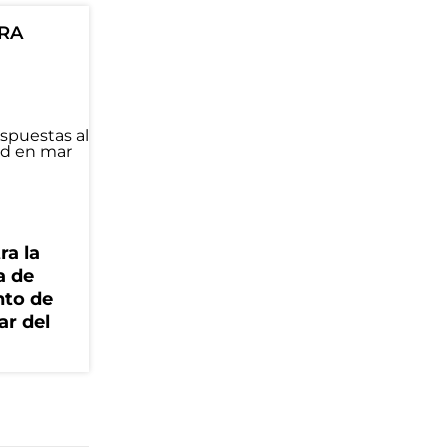
ORA
ra la
a de
nto de
ar del