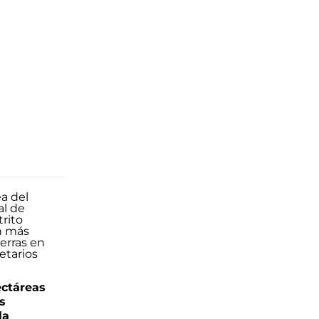
ectáreas
s
la