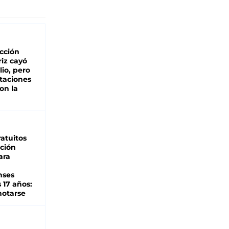
cción
iz cayó
lio, pero
rtaciones
on la
d
atuitos
ción
ara
nses
 17 años:
otarse