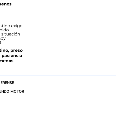
uenos
tino, preso
a paciencia
 menos
ERENSE
UNDO MOTOR