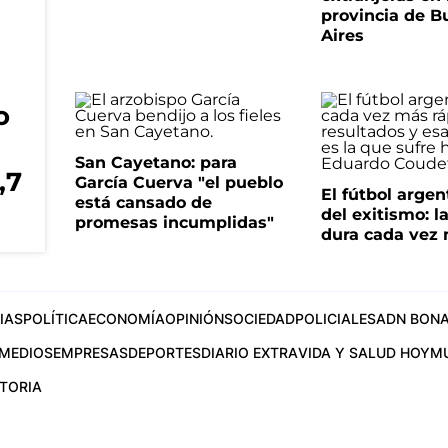
provincia de B
Aires
o
San Cayetano: para
,7
García Cuerva "el pueblo
El fútbol argen
está cansado de
del exitismo: l
promesas incumplidas"
dura cada vez
IAS
POLÍTICA
ECONOMÍA
OPINIÓN
SOCIEDAD
POLICIALES
ADN BONA
MEDIOS
EMPRESAS
DEPORTES
DIARIO EXTRA
VIDA Y SALUD HOY
M
STORIA