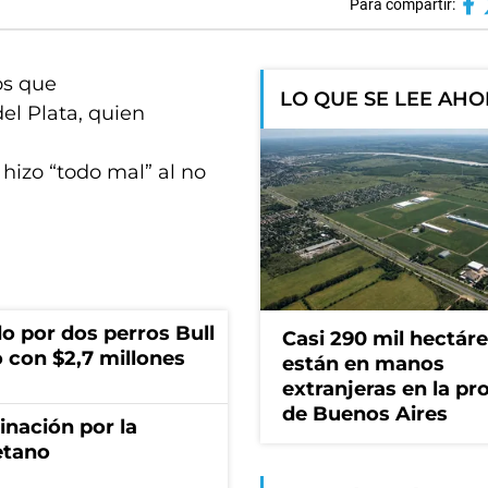
Para compartir:
ros que
LO QUE SE LEE AH
el Plata, quien
hizo “todo mal” al no
o por dos perros Bull
Casi 290 mil hectár
 con $2,7 millones
están en manos
extranjeras en la pr
de Buenos Aires
rinación por la
etano