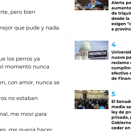
Alerta po
aumento
rte, pero bien
de triqui
desde la
exigen "c
 mejor que pude y nada.
a provinc
Universi
nuevo pa
e los perros ya
reclamo 
a el momento nunca
cumplim
efectivo 
de Finan
ien, con amor, nunca se
ros no estaban
El Senad
media sa
ley de p
mal, me moví para
privada, 
Gobierno
ceder en
otes, me quería hacer