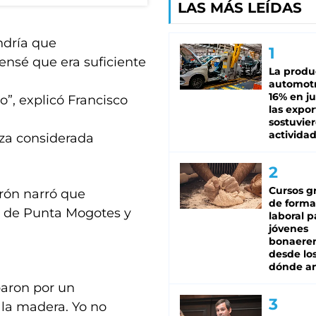
LAS MÁS LEÍDAS
ndría que
ensé que era suficiente
La produ
automotr
16% en ju
o”, explicó Francisco
las expo
sostuvier
activida
aza considerada
Cursos gr
erón narró que
de forma
o de Punta Mogotes y
laboral p
jóvenes
bonaere
desde los
dónde an
paron por un
 la madera. Yo no