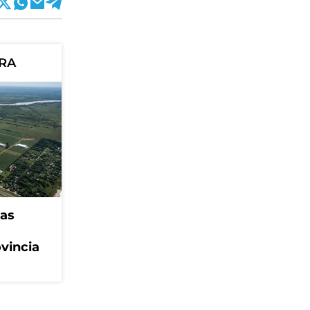
ORA
eas
ovincia