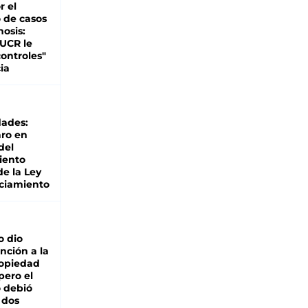
r el
 de casos
nosis:
 UCR le
ontroles"
ia
dades:
ro en
del
iento
de la Ley
ciamiento
o dio
nción a la
ropiedad
pero el
 debió
 dos