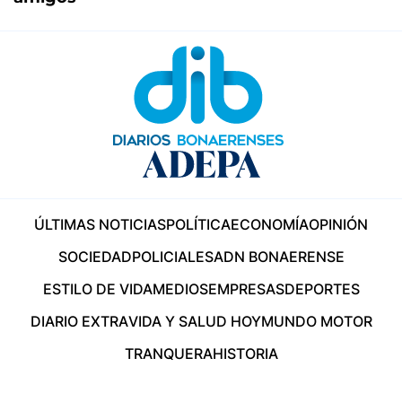
ÚLTIMAS NOTICIAS
POLÍTICA
ECONOMÍA
OPINIÓN
SOCIEDAD
POLICIALES
ADN BONAERENSE
ESTILO DE VIDA
MEDIOS
EMPRESAS
DEPORTES
DIARIO EXTRA
VIDA Y SALUD HOY
MUNDO MOTOR
TRANQUERA
HISTORIA