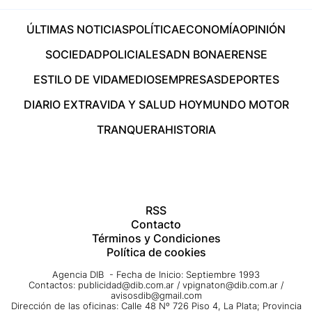
ÚLTIMAS NOTICIAS
POLÍTICA
ECONOMÍA
OPINIÓN
SOCIEDAD
POLICIALES
ADN BONAERENSE
ESTILO DE VIDA
MEDIOS
EMPRESAS
DEPORTES
DIARIO EXTRA
VIDA Y SALUD HOY
MUNDO MOTOR
TRANQUERA
HISTORIA
RSS
Contacto
Términos y Condiciones
Política de cookies
Agencia DIB - Fecha de Inicio: Septiembre 1993
Contactos:
publicidad@dib.com.ar
/
vpignaton@dib.com.ar
/
avisosdib@gmail.com
Dirección de las oficinas: Calle 48 Nº 726 Piso 4, La Plata; Provincia