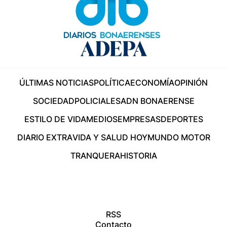
ÚLTIMAS NOTICIAS
POLÍTICA
ECONOMÍA
OPINIÓN
SOCIEDAD
POLICIALES
ADN BONAERENSE
ESTILO DE VIDA
MEDIOS
EMPRESAS
DEPORTES
DIARIO EXTRA
VIDA Y SALUD HOY
MUNDO MOTOR
TRANQUERA
HISTORIA
RSS
Contacto