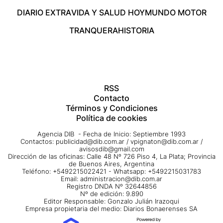
DIARIO EXTRA
VIDA Y SALUD HOY
MUNDO MOTOR
TRANQUERA
HISTORIA
RSS
Contacto
Términos y Condiciones
Política de cookies
Agencia DIB - Fecha de Inicio: Septiembre 1993
Contactos:
publicidad@dib.com.ar
/
vpignaton@dib.com.ar
/
avisosdib@gmail.com
Dirección de las oficinas: Calle 48 Nº 726 Piso 4, La Plata; Provincia
de Buenos Aires, Argentina
Teléfono: +5492215022421 - Whatsapp: +5492215031783
Email:
administracion@dib.com.ar
Registro DNDA Nº 32644856
Nº de edición: 9.890
Editor Responsable: Gonzalo Julián Irazoqui
Empresa propietaria del medio: Diarios Bonaerenses SA