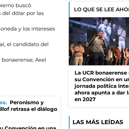
obierno buscó
LO QUE SE LEE AH
 del dólar por las
oneda y los intereses
al, el candidato del
e bonaerense; Axel
La UCR bonaerense
su Convención en u
jornada política int
ahora apunta a dar l
en 2027
se
Peronismo y
llof retrasa el diálogo
LAS MÁS LEÍDAS
u Convención en una