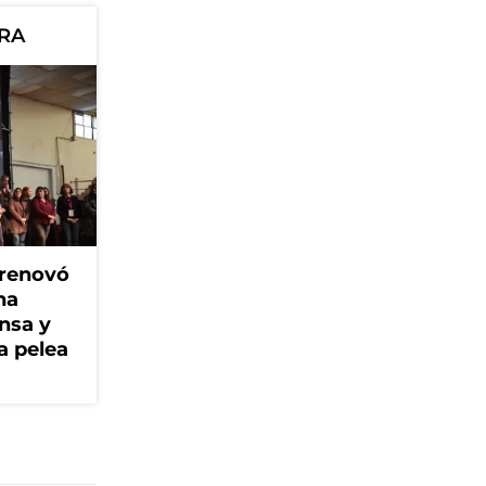
ORA
 renovó
na
ensa y
a pelea