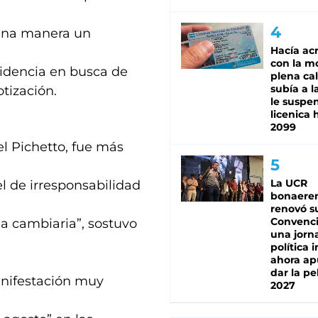
guna manera un
Hacía ac
con la m
esidencia en busca de
plena cal
subía a l
otización.
le suspe
licenica 
2099
l Pichetto, fue más
La UCR
el de irresponsabilidad
bonaere
renovó s
Convenc
da cambiaria”, sostuvo
una jorn
política 
ahora ap
dar la pe
anifestación muy
2027