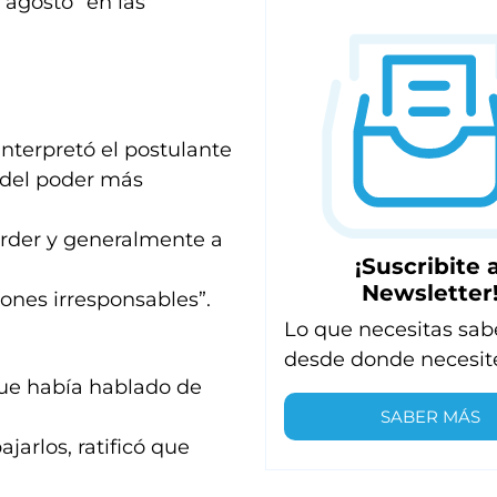
 agosto” en las
interpretó el postulante
á del poder más
erder y generalmente a
¡Suscribite a
Newsletter
iones irresponsables”.
Lo que necesitas sab
desde donde necesit
ue había hablado de
SABER MÁS
jarlos, ratificó que