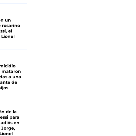
en un
 rosarino
si, el
 Lionel
micidio
: mataron
das a una
lante de
hijos
ón de la
essi para
 adiós en
 Jorge,
Lionel