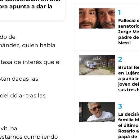
ora apunta a dar la
Falleció 
sanatorio
Jorge Mes
ndo de
padre de
Messi
ernández, quien había
 tasa de interés que el
Brutal fe
en Luján
están dadas las
a puñala
joven de
sus tres 
l dólar tras las
La decisi
familia M
el último
it, ha
Rosario a
ue estamos cumpliendo
papá de 