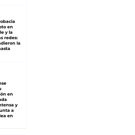
robacia
oto en
le y la
as redes:
ndieron la
hasta
nse
u
ión en
ada
intensa y
unta a
lea en