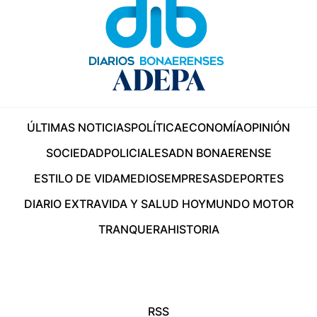
ÚLTIMAS NOTICIAS
POLÍTICA
ECONOMÍA
OPINIÓN
SOCIEDAD
POLICIALES
ADN BONAERENSE
ESTILO DE VIDA
MEDIOS
EMPRESAS
DEPORTES
DIARIO EXTRA
VIDA Y SALUD HOY
MUNDO MOTOR
TRANQUERA
HISTORIA
RSS