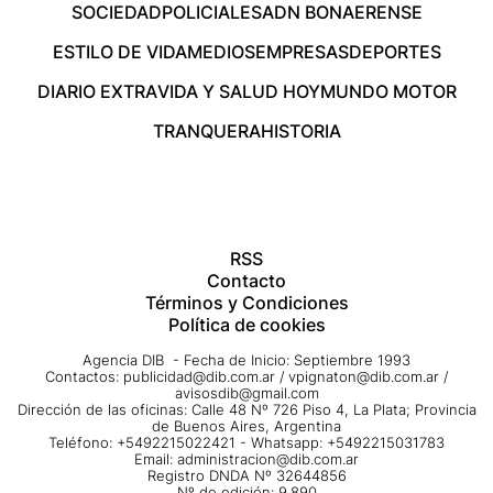
SOCIEDAD
POLICIALES
ADN BONAERENSE
ESTILO DE VIDA
MEDIOS
EMPRESAS
DEPORTES
DIARIO EXTRA
VIDA Y SALUD HOY
MUNDO MOTOR
TRANQUERA
HISTORIA
RSS
Contacto
Términos y Condiciones
Política de cookies
Agencia DIB - Fecha de Inicio: Septiembre 1993
Contactos:
publicidad@dib.com.ar
/
vpignaton@dib.com.ar
/
avisosdib@gmail.com
Dirección de las oficinas: Calle 48 Nº 726 Piso 4, La Plata; Provincia
de Buenos Aires, Argentina
Teléfono: +5492215022421 - Whatsapp: +5492215031783
Email:
administracion@dib.com.ar
Registro DNDA Nº 32644856
Nº de edición: 9.890