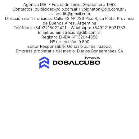
Agencia DIB - Fecha de Inicio: Septiembre 1993
Contactos:
publicidad@dib.com.ar
/
vpignaton@dib.com.ar
/
avisosdib@gmail.com
Dirección de las oficinas: Calle 48 Nº 726 Piso 4, La Plata; Provincia
de Buenos Aires, Argentina
Teléfono: +5492215022421 - Whatsapp: +5492215031783
Email:
administracion@dib.com.ar
Registro DNDA Nº 32644856
Nº de edición: 9.890
Editor Responsable: Gonzalo Julián Irazoqui
Empresa propietaria del medio: Diarios Bonaerenses SA