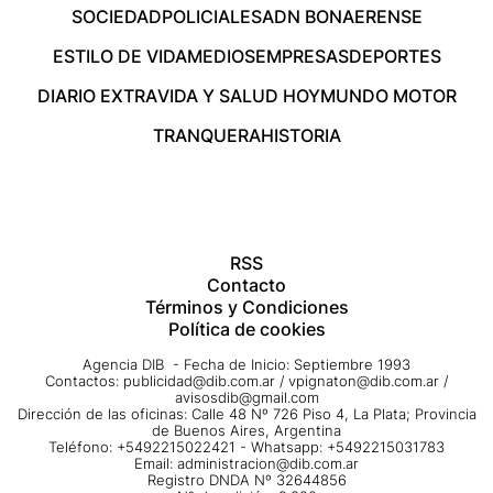
SOCIEDAD
POLICIALES
ADN BONAERENSE
ESTILO DE VIDA
MEDIOS
EMPRESAS
DEPORTES
DIARIO EXTRA
VIDA Y SALUD HOY
MUNDO MOTOR
TRANQUERA
HISTORIA
RSS
Contacto
Términos y Condiciones
Política de cookies
Agencia DIB - Fecha de Inicio: Septiembre 1993
Contactos:
publicidad@dib.com.ar
/
vpignaton@dib.com.ar
/
avisosdib@gmail.com
Dirección de las oficinas: Calle 48 Nº 726 Piso 4, La Plata; Provincia
de Buenos Aires, Argentina
Teléfono: +5492215022421 - Whatsapp: +5492215031783
Email:
administracion@dib.com.ar
Registro DNDA Nº 32644856