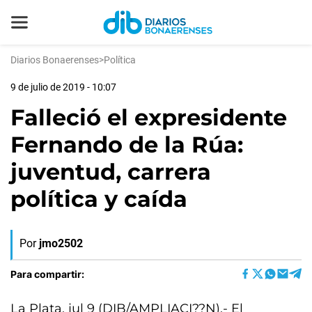
Diarios Bonaerenses
>
Política
9 de julio de 2019 - 10:07
Falleció el expresidente
Fernando de la Rúa:
juventud, carrera
política y caída
Por
jmo2502
Para compartir:
La Plata, jul 9 (DIB/AMPLIACI??N).- El