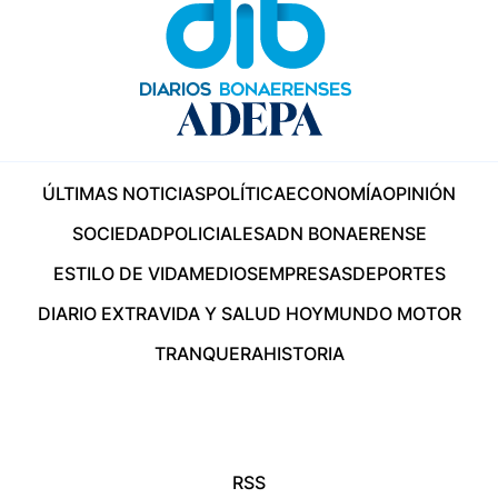
ÚLTIMAS NOTICIAS
POLÍTICA
ECONOMÍA
OPINIÓN
SOCIEDAD
POLICIALES
ADN BONAERENSE
ESTILO DE VIDA
MEDIOS
EMPRESAS
DEPORTES
DIARIO EXTRA
VIDA Y SALUD HOY
MUNDO MOTOR
TRANQUERA
HISTORIA
RSS