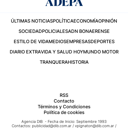
ÚLTIMAS NOTICIAS
POLÍTICA
ECONOMÍA
OPINIÓN
SOCIEDAD
POLICIALES
ADN BONAERENSE
ESTILO DE VIDA
MEDIOS
EMPRESAS
DEPORTES
DIARIO EXTRA
VIDA Y SALUD HOY
MUNDO MOTOR
TRANQUERA
HISTORIA
RSS
Contacto
Términos y Condiciones
Política de cookies
Agencia DIB - Fecha de Inicio: Septiembre 1993
Contactos:
publicidad@dib.com.ar
/
vpignaton@dib.com.ar
/