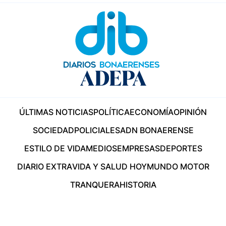
ÚLTIMAS NOTICIAS
POLÍTICA
ECONOMÍA
OPINIÓN
SOCIEDAD
POLICIALES
ADN BONAERENSE
ESTILO DE VIDA
MEDIOS
EMPRESAS
DEPORTES
DIARIO EXTRA
VIDA Y SALUD HOY
MUNDO MOTOR
TRANQUERA
HISTORIA