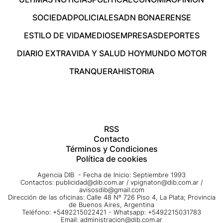
SOCIEDAD
POLICIALES
ADN BONAERENSE
ESTILO DE VIDA
MEDIOS
EMPRESAS
DEPORTES
DIARIO EXTRA
VIDA Y SALUD HOY
MUNDO MOTOR
TRANQUERA
HISTORIA
RSS
Contacto
Términos y Condiciones
Política de cookies
Agencia DIB - Fecha de Inicio: Septiembre 1993
Contactos:
publicidad@dib.com.ar
/
vpignaton@dib.com.ar
/
avisosdib@gmail.com
Dirección de las oficinas: Calle 48 Nº 726 Piso 4, La Plata; Provincia
de Buenos Aires, Argentina
Teléfono: +5492215022421 - Whatsapp: +5492215031783
Email:
administracion@dib.com.ar