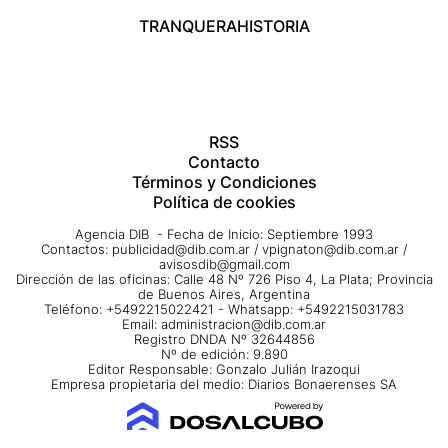
TRANQUERA
HISTORIA
RSS
Contacto
Términos y Condiciones
Política de cookies
Agencia DIB - Fecha de Inicio: Septiembre 1993
Contactos:
publicidad@dib.com.ar
/
vpignaton@dib.com.ar
/
avisosdib@gmail.com
Dirección de las oficinas: Calle 48 Nº 726 Piso 4, La Plata; Provincia
de Buenos Aires, Argentina
Teléfono: +5492215022421 - Whatsapp: +5492215031783
Email:
administracion@dib.com.ar
Registro DNDA Nº 32644856
Nº de edición: 9.890
Editor Responsable: Gonzalo Julián Irazoqui
Empresa propietaria del medio: Diarios Bonaerenses SA