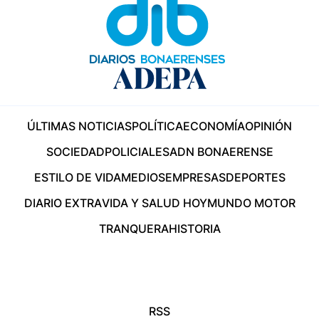
ÚLTIMAS NOTICIAS
POLÍTICA
ECONOMÍA
OPINIÓN
SOCIEDAD
POLICIALES
ADN BONAERENSE
ESTILO DE VIDA
MEDIOS
EMPRESAS
DEPORTES
DIARIO EXTRA
VIDA Y SALUD HOY
MUNDO MOTOR
TRANQUERA
HISTORIA
RSS