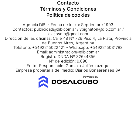
Contacto
Términos y Condiciones
Política de cookies
Agencia DIB - Fecha de Inicio: Septiembre 1993
Contactos:
publicidad@dib.com.ar
/
vpignaton@dib.com.ar
/
avisosdib@gmail.com
Dirección de las oficinas: Calle 48 Nº 726 Piso 4, La Plata; Provincia
de Buenos Aires, Argentina
Teléfono: +5492215022421 - Whatsapp: +5492215031783
Email:
administracion@dib.com.ar
Registro DNDA Nº 32644856
Nº de edición: 9.890
Editor Responsable: Gonzalo Julián Irazoqui
Empresa propietaria del medio: Diarios Bonaerenses SA