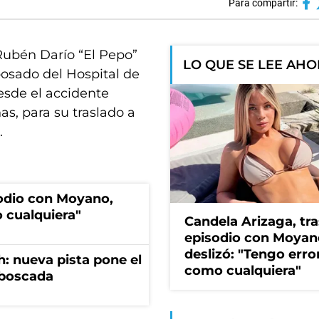
Para compartir:
 Rubén Darío “El Pepo”
LO QUE SE LEE AH
posado del Hospital de
esde el accidente
s, para su traslado a
.
sodio con Moyano,
 cualquiera"
Candela Arizaga, tra
episodio con Moyan
deslizó: "Tengo erro
: nueva pista pone el
como cualquiera"
mboscada