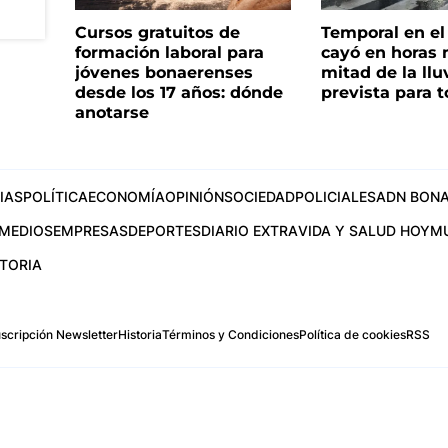
Cursos gratuitos de
Temporal en e
formación laboral para
cayó en horas 
jóvenes bonaerenses
mitad de la llu
desde los 17 años: dónde
prevista para 
anotarse
IAS
POLÍTICA
ECONOMÍA
OPINIÓN
SOCIEDAD
POLICIALES
ADN BONA
MEDIOS
EMPRESAS
DEPORTES
DIARIO EXTRA
VIDA Y SALUD HOY
M
STORIA
scripción Newsletter
Historia
Términos y Condiciones
Política de cookies
RSS
.com
os Aires, Argentina