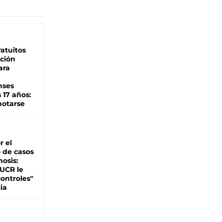
atuitos
ción
ara
nses
 17 años:
otarse
r el
 de casos
nosis:
 UCR le
ontroles"
ia