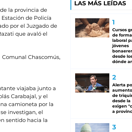
LAS MÁS LEÍDAS
 de la provincia de
 Estación de Policía
rado por el Juzgado de
Cursos gr
Razati que avaló el
de forma
laboral p
jóvenes
bonaere
desde los
icía Comunal Chascomús,
dónde an
Alerta po
tante viajaba junto a
aumento
de triqui
lás Carabajal, y el
desde la
una camioneta por la
exigen "c
a provinc
se investigan, el
en sentido hacia la