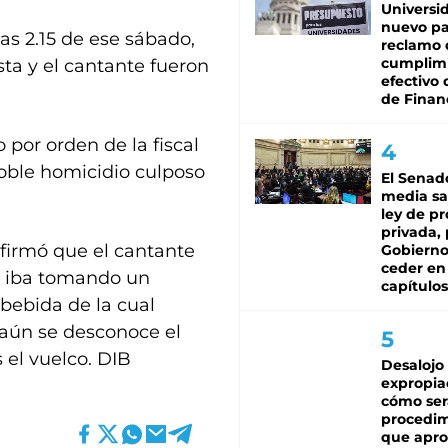
Universi
nuevo pa
as 2.15 de ese sábado,
reclamo 
cumplim
sta y el cantante fueron
efectivo 
de Finan
 por orden de la fiscal
doble homicidio culposo
El Senad
media sa
ley de p
privada, 
nfirmó que el cantante
Gobierno
ceder en
e iba tomando un
capítulos
 bebida de la cual
 aún se desconoce el
s el vuelco. DIB
Desalojo
expropia
cómo ser
procedi
que apro