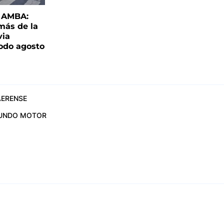
l AMBA:
más de la
via
todo agosto
ERENSE
UNDO MOTOR