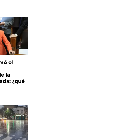
mó el
de la
ada: ¿qué