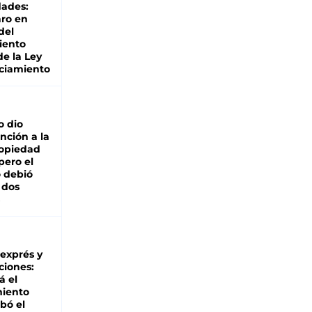
dades:
ro en
del
iento
de la Ley
ciamiento
o dio
nción a la
ropiedad
pero el
 debió
 dos
 exprés y
ciones:
á el
miento
bó el