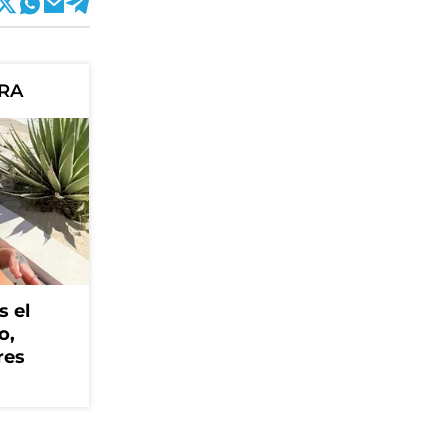
ORA
s el
o,
res