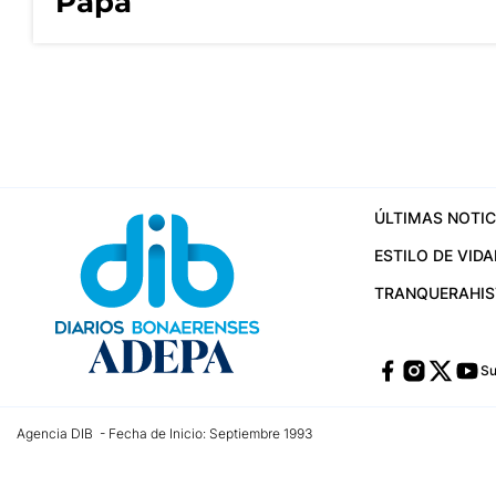
Papa
ÚLTIMAS NOTIC
ESTILO DE VIDA
TRANQUERA
HI
Su
Agencia DIB - Fecha de Inicio: Septiembre 1993
Contactos:
publicidad@dib.com.ar
/
vpignaton@dib.com.ar
/
avisosdib@gmail
Dirección de las oficinas: Calle 48 Nº 726 Piso 4, La Plata; Provincia de Buen
Teléfono: +5492215022421 - Whatsapp: +5492215031783