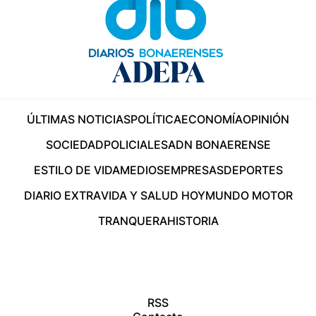
ÚLTIMAS NOTICIAS
POLÍTICA
ECONOMÍA
OPINIÓN
SOCIEDAD
POLICIALES
ADN BONAERENSE
ESTILO DE VIDA
MEDIOS
EMPRESAS
DEPORTES
DIARIO EXTRA
VIDA Y SALUD HOY
MUNDO MOTOR
TRANQUERA
HISTORIA
RSS