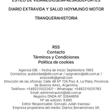
ESTILO DE VIDA
MEDIOS
EMPRESAS
DEPORTES
DIARIO EXTRA
VIDA Y SALUD HOY
MUNDO MOTOR
TRANQUERA
HISTORIA
RSS
Contacto
Términos y Condiciones
Política de cookies
Agencia DIB - Fecha de Inicio: Septiembre 1993
Contactos:
publicidad@dib.com.ar
/
vpignaton@dib.com.ar
/
avisosdib@gmail.com
Dirección de las oficinas: Calle 48 Nº 726 Piso 4, La Plata; Provincia
de Buenos Aires, Argentina
Teléfono: +5492215022421 - Whatsapp: +5492215031783
Email:
administracion@dib.com.ar
Registro DNDA Nº 32644856
Nº de edición: 9.890
Editor Responsable: Gonzalo Julián Irazoqui
Empresa propietaria del medio: Diarios Bonaerenses SA