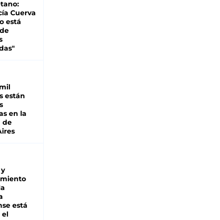
tano:
cía Cuerva
o está
 de
s
das"
mil
s están
s
as en la
a de
ires
 y
miento
la
a
se está
 el