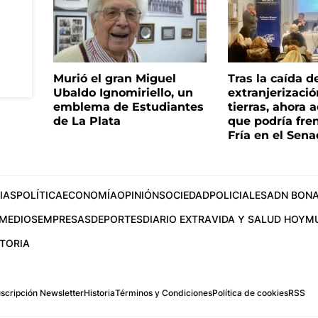
Murió el gran Miguel
Tras la caída d
Ubaldo Ignomiriello, un
extranjerizaci
emblema de Estudiantes
tierras, ahora 
de La Plata
que podría fre
Fría en el Sen
IAS
POLÍTICA
ECONOMÍA
OPINIÓN
SOCIEDAD
POLICIALES
ADN BONA
MEDIOS
EMPRESAS
DEPORTES
DIARIO EXTRA
VIDA Y SALUD HOY
M
STORIA
scripción Newsletter
Historia
Términos y Condiciones
Política de cookies
RSS