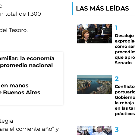
e
LAS MÁS LEÍDAS
 total de 1.300
del Tesoro.
Desalojo
expropia
cómo ser
procedi
que apro
miliar: la economía
Senado
 promedio nacional
n en manos
Conflicto
de Buenos Aires
portuario
Gobierno 
la rebaja
en las tar
prácticos
tegia
ara el corriente año” y