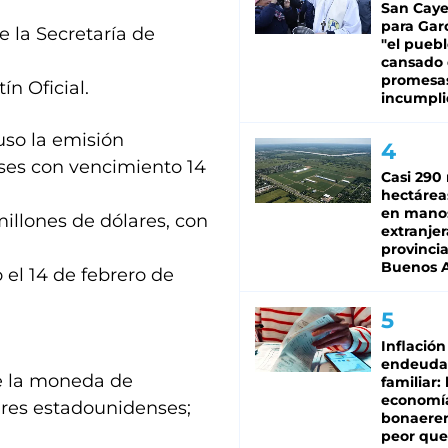
San Caye
para Gar
 la Secretaría de
"el puebl
cansado
promesa
ín Oficial.
incumpli
uso la emisión
nses con vencimiento 14
Casi 290 
hectárea
en mano
illones de dólares, con
extranjer
provinci
Buenos A
 el 14 de febrero de
Inflación
endeuda
ue la moneda de
familiar: 
economí
ares estadounidenses;
bonaeren
peor que