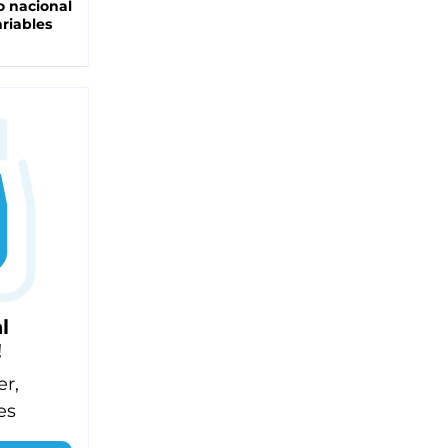
 nacional
riables
l
!
er,
es