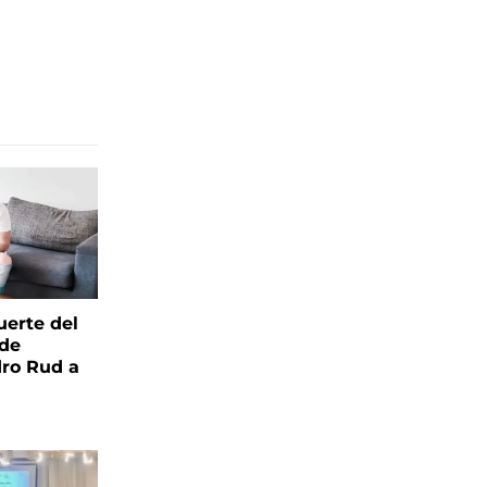
uerte del
 de
ro Rud a