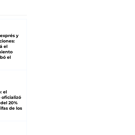
 exprés y
ciones:
á el
miento
bó el
: el
oficializó
 del 20%
ifas de los