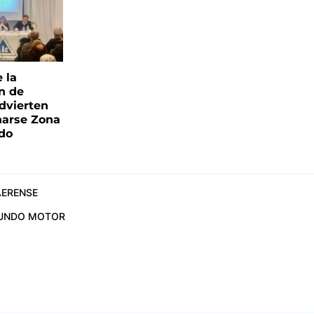
e la
ón de
advierten
narse Zona
ado
ERENSE
UNDO MOTOR