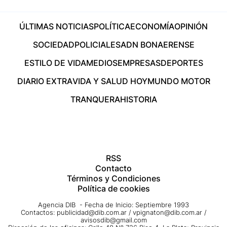
ÚLTIMAS NOTICIAS
POLÍTICA
ECONOMÍA
OPINIÓN
SOCIEDAD
POLICIALES
ADN BONAERENSE
ESTILO DE VIDA
MEDIOS
EMPRESAS
DEPORTES
DIARIO EXTRA
VIDA Y SALUD HOY
MUNDO MOTOR
TRANQUERA
HISTORIA
RSS
Contacto
Términos y Condiciones
Política de cookies
Agencia DIB - Fecha de Inicio: Septiembre 1993
Contactos:
publicidad@dib.com.ar
/
vpignaton@dib.com.ar
/
avisosdib@gmail.com