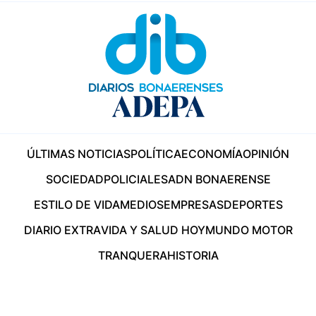
ÚLTIMAS NOTICIAS
POLÍTICA
ECONOMÍA
OPINIÓN
SOCIEDAD
POLICIALES
ADN BONAERENSE
ESTILO DE VIDA
MEDIOS
EMPRESAS
DEPORTES
DIARIO EXTRA
VIDA Y SALUD HOY
MUNDO MOTOR
TRANQUERA
HISTORIA