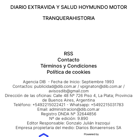
DIARIO EXTRA
VIDA Y SALUD HOY
MUNDO MOTOR
TRANQUERA
HISTORIA
RSS
Contacto
Términos y Condiciones
Política de cookies
Agencia DIB - Fecha de Inicio: Septiembre 1993
Contactos:
publicidad@dib.com.ar
/
vpignaton@dib.com.ar
/
avisosdib@gmail.com
Dirección de las oficinas: Calle 48 Nº 726 Piso 4, La Plata; Provincia
de Buenos Aires, Argentina
Teléfono: +5492215022421 - Whatsapp: +5492215031783
Email:
administracion@dib.com.ar
Registro DNDA Nº 32644856
Nº de edición: 9.890
Editor Responsable: Gonzalo Julián Irazoqui
Empresa propietaria del medio: Diarios Bonaerenses SA