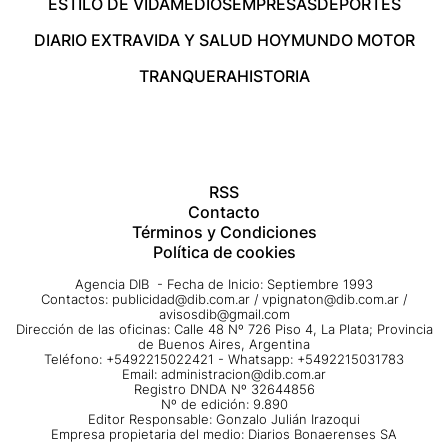
ESTILO DE VIDA
MEDIOS
EMPRESAS
DEPORTES
DIARIO EXTRA
VIDA Y SALUD HOY
MUNDO MOTOR
TRANQUERA
HISTORIA
RSS
Contacto
Términos y Condiciones
Política de cookies
Agencia DIB - Fecha de Inicio: Septiembre 1993
Contactos:
publicidad@dib.com.ar
/
vpignaton@dib.com.ar
/
avisosdib@gmail.com
Dirección de las oficinas: Calle 48 Nº 726 Piso 4, La Plata; Provincia
de Buenos Aires, Argentina
Teléfono: +5492215022421 - Whatsapp: +5492215031783
Email:
administracion@dib.com.ar
Registro DNDA Nº 32644856
Nº de edición: 9.890
Editor Responsable: Gonzalo Julián Irazoqui
Empresa propietaria del medio: Diarios Bonaerenses SA