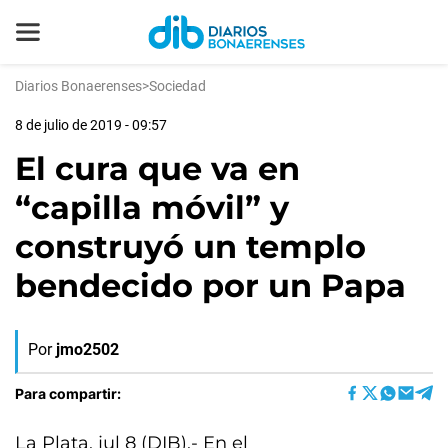
Diarios Bonaerenses
>
Sociedad
8 de julio de 2019 - 09:57
El cura que va en
“capilla móvil” y
construyó un templo
bendecido por un Papa
Por
jmo2502
Para compartir:
La Plata, jul 8 (DIB).- En el