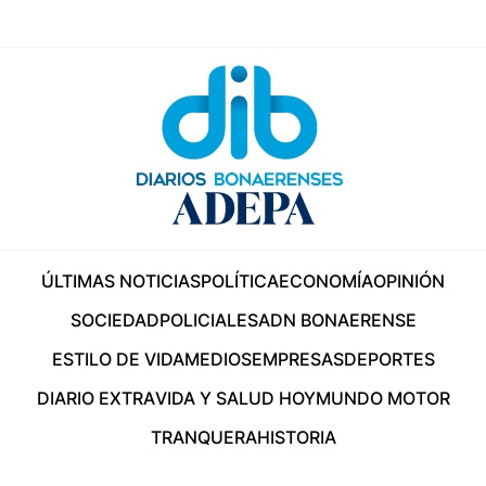
ÚLTIMAS NOTICIAS
POLÍTICA
ECONOMÍA
OPINIÓN
SOCIEDAD
POLICIALES
ADN BONAERENSE
ESTILO DE VIDA
MEDIOS
EMPRESAS
DEPORTES
DIARIO EXTRA
VIDA Y SALUD HOY
MUNDO MOTOR
TRANQUERA
HISTORIA