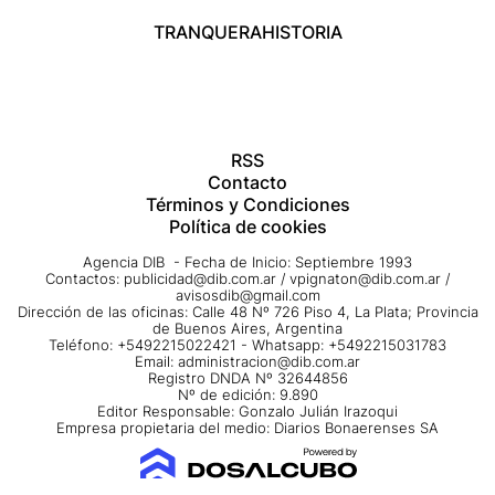
TRANQUERA
HISTORIA
RSS
Contacto
Términos y Condiciones
Política de cookies
Agencia DIB - Fecha de Inicio: Septiembre 1993
Contactos:
publicidad@dib.com.ar
/
vpignaton@dib.com.ar
/
avisosdib@gmail.com
Dirección de las oficinas: Calle 48 Nº 726 Piso 4, La Plata; Provincia
de Buenos Aires, Argentina
Teléfono: +5492215022421 - Whatsapp: +5492215031783
Email:
administracion@dib.com.ar
Registro DNDA Nº 32644856
Nº de edición: 9.890
Editor Responsable: Gonzalo Julián Irazoqui
Empresa propietaria del medio: Diarios Bonaerenses SA