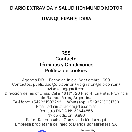
DIARIO EXTRA
VIDA Y SALUD HOY
MUNDO MOTOR
TRANQUERA
HISTORIA
RSS
Contacto
Términos y Condiciones
Política de cookies
Agencia DIB - Fecha de Inicio: Septiembre 1993
Contactos:
publicidad@dib.com.ar
/
vpignaton@dib.com.ar
/
avisosdib@gmail.com
Dirección de las oficinas: Calle 48 Nº 726 Piso 4, La Plata; Provincia
de Buenos Aires, Argentina
Teléfono: +5492215022421 - Whatsapp: +5492215031783
Email:
administracion@dib.com.ar
Registro DNDA Nº 32644856
Nº de edición: 9.890
Editor Responsable: Gonzalo Julián Irazoqui
Empresa propietaria del medio: Diarios Bonaerenses SA