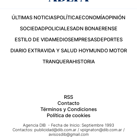
ÚLTIMAS NOTICIAS
POLÍTICA
ECONOMÍA
OPINIÓN
SOCIEDAD
POLICIALES
ADN BONAERENSE
ESTILO DE VIDA
MEDIOS
EMPRESAS
DEPORTES
DIARIO EXTRA
VIDA Y SALUD HOY
MUNDO MOTOR
TRANQUERA
HISTORIA
RSS
Contacto
Términos y Condiciones
Política de cookies
Agencia DIB - Fecha de Inicio: Septiembre 1993
Contactos:
publicidad@dib.com.ar
/
vpignaton@dib.com.ar
/
avisosdib@gmail.com