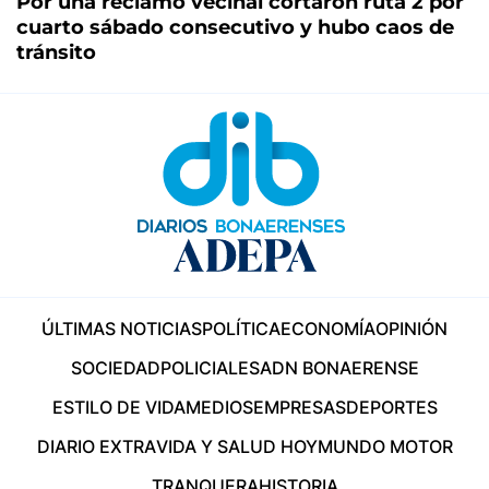
Por una reclamo vecinal cortaron ruta 2 por
cuarto sábado consecutivo y hubo caos de
tránsito
ÚLTIMAS NOTICIAS
POLÍTICA
ECONOMÍA
OPINIÓN
SOCIEDAD
POLICIALES
ADN BONAERENSE
ESTILO DE VIDA
MEDIOS
EMPRESAS
DEPORTES
DIARIO EXTRA
VIDA Y SALUD HOY
MUNDO MOTOR
TRANQUERA
HISTORIA