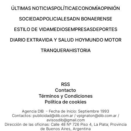
ÚLTIMAS NOTICIAS
POLÍTICA
ECONOMÍA
OPINIÓN
SOCIEDAD
POLICIALES
ADN BONAERENSE
ESTILO DE VIDA
MEDIOS
EMPRESAS
DEPORTES
DIARIO EXTRA
VIDA Y SALUD HOY
MUNDO MOTOR
TRANQUERA
HISTORIA
RSS
Contacto
Términos y Condiciones
Política de cookies
Agencia DIB - Fecha de Inicio: Septiembre 1993
Contactos:
publicidad@dib.com.ar
/
vpignaton@dib.com.ar
/
avisosdib@gmail.com
Dirección de las oficinas: Calle 48 Nº 726 Piso 4, La Plata; Provincia
de Buenos Aires, Argentina