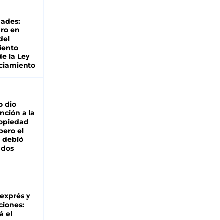
dades:
ro en
del
iento
de la Ley
ciamiento
o dio
nción a la
ropiedad
pero el
 debió
 dos
 exprés y
ciones:
á el