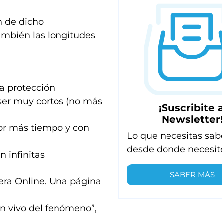
n de dicho
también las longitudes
a protección
ser muy cortos (no más
¡Suscribite a
Newsletter
or más tiempo y con
Lo que necesitas sab
desde donde necesit
 infinitas
SABER MÁS
era Online. Una página
en vivo del fenómeno”,