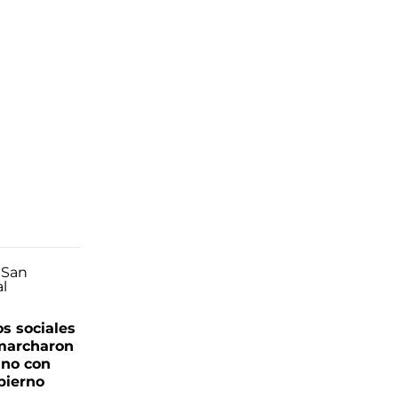
s sociales
 marcharon
ano con
bierno