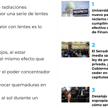
e radiaciones
Universi
por una serie de lentes
nuevo pa
reclamo 
cumplim
alor con lentes es lo
efectivo 
de Finan
El Senad
os, al estar
media sa
 el mismo efecto que
ley de p
privada, 
Gobierno
r el poder concentrador
ceder en
capítulos
rovocar quemaduras en
Desalojo
e al sol durante un
expropia
cómo ser