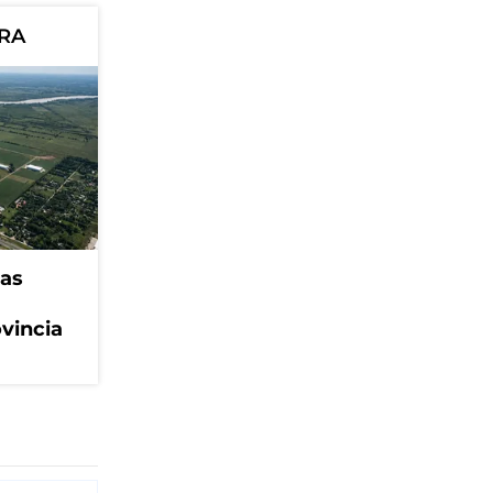
ORA
eas
ovincia