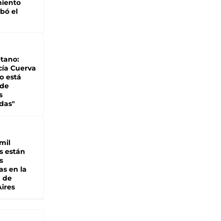
miento
bó el
tano:
cía Cuerva
o está
 de
s
das"
mil
s están
s
as en la
a de
ires