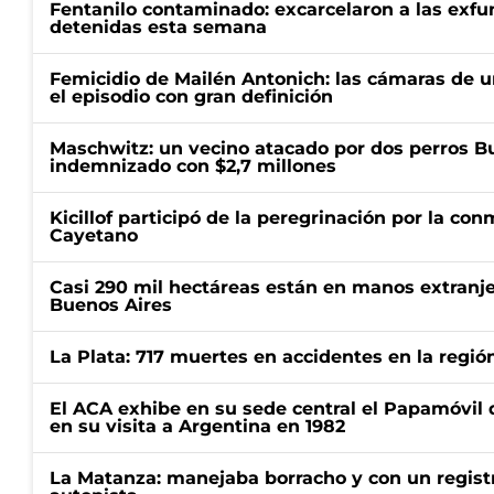
Fentanilo contaminado: excarcelaron a las exf
detenidas esta semana
Femicidio de Mailén Antonich: las cámaras de u
el episodio con gran definición
Maschwitz: un vecino atacado por dos perros Bul
indemnizado con $2,7 millones
Kicillof participó de la peregrinación por la c
Cayetano
Casi 290 mil hectáreas están en manos extranje
Buenos Aires
La Plata: 717 muertes en accidentes en la regió
El ACA exhibe en su sede central el Papamóvil 
en su visita a Argentina en 1982
La Matanza: manejaba borracho y con un regist