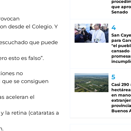
procedi
que apro
Senado
provocan
ron desde el Colegio. Y
San Caye
para Gar
ha escuchado que puede
"el puebl
cansado
promesa
ero esto es falso”.
incumpli
ciones no
ol que se consiguen
Casi 290 
hectárea
en mano
as aceleran el
extranjer
provinci
Buenos A
y la retina (cataratas a
n.