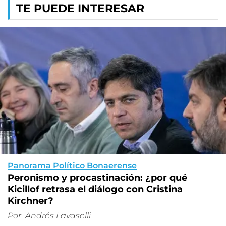
TE PUEDE INTERESAR
Panorama Político Bonaerense
Peronismo y procastinación: ¿por qué
Kicillof retrasa el diálogo con Cristina
Kirchner?
Por
Andrés Lavaselli