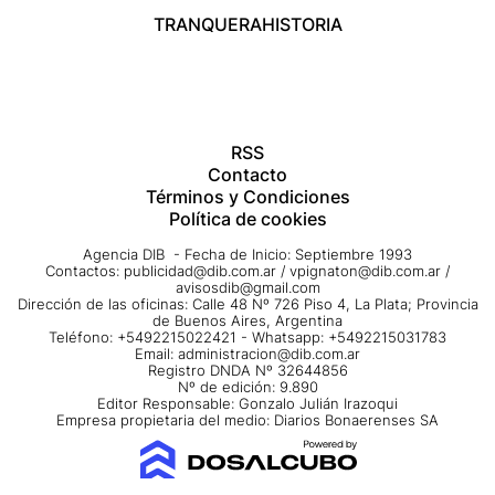
TRANQUERA
HISTORIA
RSS
Contacto
Términos y Condiciones
Política de cookies
Agencia DIB - Fecha de Inicio: Septiembre 1993
Contactos:
publicidad@dib.com.ar
/
vpignaton@dib.com.ar
/
avisosdib@gmail.com
Dirección de las oficinas: Calle 48 Nº 726 Piso 4, La Plata; Provincia
de Buenos Aires, Argentina
Teléfono: +5492215022421 - Whatsapp: +5492215031783
Email:
administracion@dib.com.ar
Registro DNDA Nº 32644856
Nº de edición: 9.890
Editor Responsable: Gonzalo Julián Irazoqui
Empresa propietaria del medio: Diarios Bonaerenses SA